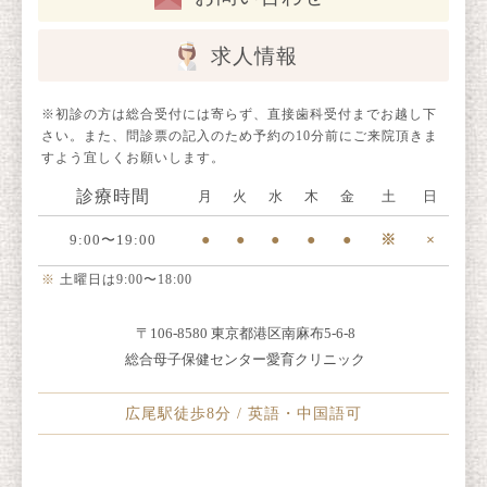
求人情報
※初診の方は総合受付には寄らず、直接歯科受付までお越し下
さい。また、問診票の記入のため予約の10分前にご来院頂きま
すよう宜しくお願いします。
診療時間
月
火
水
木
金
土
日
9:00〜19:00
●
●
●
●
●
※
×
※
土曜日は9:00〜18:00
〒106-8580 東京都港区南麻布5-6-8
総合母子保健センター愛育クリニック
広尾駅徒歩8分 / 英語・中国語可