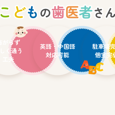
怖がらず
英語・中国語
駐車場
しく通う
対応可能
個室完
工夫