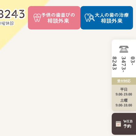
-8243
子供の歯並びの
大人の歯の治療
相談外来
相談外来
※日曜休診
3
受付対応
平日
9:00-19:00
土曜
9:00-18:00
WEB
予約