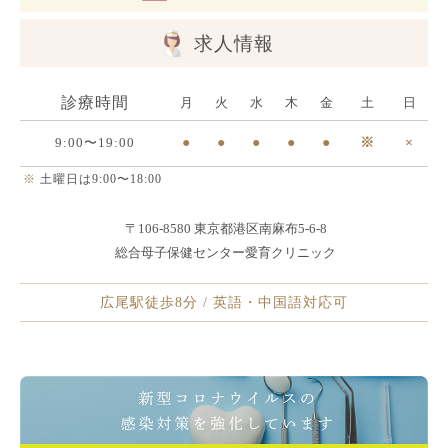
求人情報
診療時間
月
火
水
木
金
土
日
9:00〜19:00
●
●
●
●
●
※
×
※
土曜日は9:00〜18:00
〒106-8580 東京都港区南麻布5-6-8
総合母子保健センター愛育クリニック
広尾駅徒歩8分 / 英語・中国語対応可