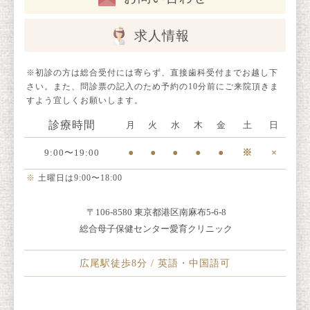
求人情報
※初診の方は総合受付には寄らず、直接歯科受付までお越し下
さい。また、問診票の記入のため予約の10分前にご来院頂きま
すよう宜しくお願いします。
診療時間
月
火
水
木
金
土
日
9:00〜19:00
●
●
●
●
●
※
×
※
土曜日は9:00〜18:00
〒106-8580 東京都港区南麻布5-6-8
総合母子保健センター愛育クリニック
広尾駅徒歩8分 / 英語・中国語可