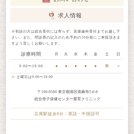
求人情報
※初診の方は総合受付には寄らず、直接歯科受付までお越し下
さい。また、問診票の記入のため予約の10分前にご来院頂きま
すよう宜しくお願いします。
診療時間
月
火
水
木
金
土
日
9:00〜19:00
●
●
●
●
●
※
×
※
土曜日は9:00〜18:00
〒106-8580 東京都港区南麻布5-6-8
総合母子保健センター愛育クリニック
広尾駅徒歩8分 / 英語・中国語可