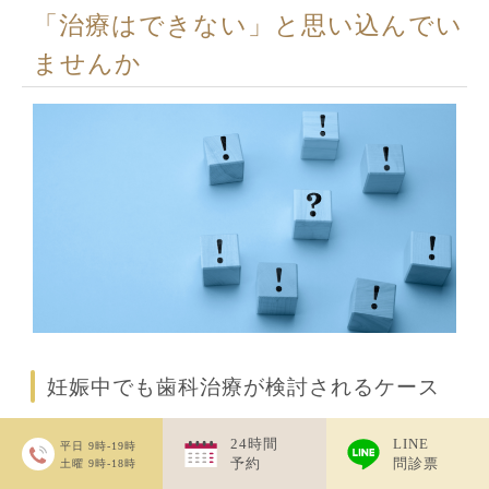
「治療はできない」と思い込んでい
ませんか
妊娠中でも歯科治療が検討されるケース
妊娠中は「歯科治療は避けたほうがよい」と思い込んで
24時間
LINE
平日
9時-19時
予約
問診票
しまう方が少なくありません。特に妊娠糖尿病と診断さ
土曜
9時-18時