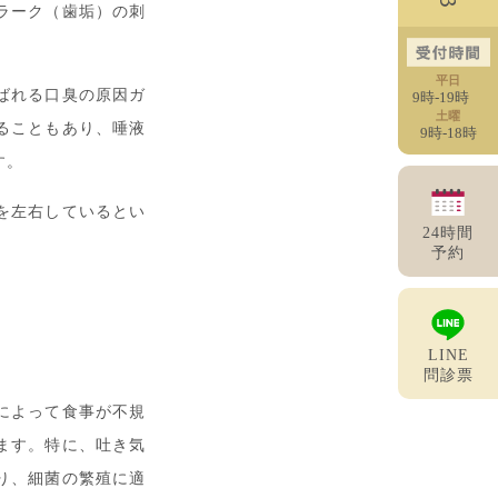
ラーク（歯垢）の刺
平日
ばれる口臭の原因ガ
9時-19時
土曜
ることもあり、唾液
9時-18時
す。
を左右しているとい
24時間
予約
LINE
問診票
によって食事が不規
ます。特に、吐き気
り、細菌の繁殖に適