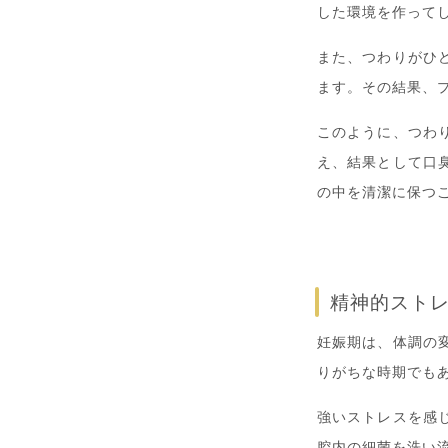
した環境を作って
また、つわりがひ
ます。その結果、
このように、つわ
え、結果として口
の中を清潔に保つ
精神的スト
妊娠期は、体調の
りがちな時期でも
強いストレスを感
腔内の細菌を洗い