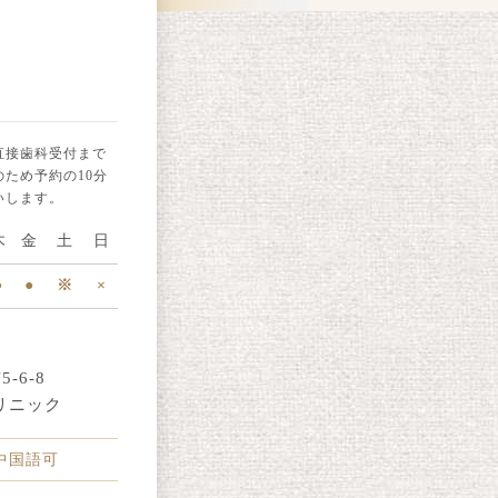
直接歯科受付まで
ため予約の10分
いします。
木
金
土
日
●
●
※
×
-6-8
リニック
・中国語可