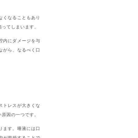
なくなることもあり
陥ってしまいます。
腔内にダメージを与
ながら、なるべく口
ストレスが大きくな
い原因の一つです。
ります。唾液には口
中が乾燥することで