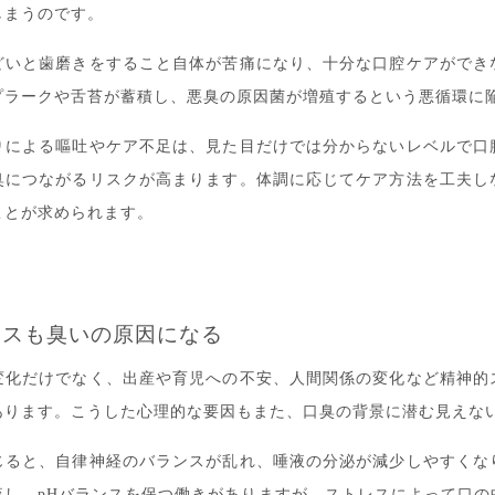
しまうのです。
どいと歯磨きをすること自体が苦痛になり、十分な口腔ケアができ
プラークや舌苔が蓄積し、悪臭の原因菌が増殖するという悪循環に
りによる嘔吐やケア不足は、見た目だけでは分からないレベルで口
臭につながるリスクが高まります。体調に応じてケア方法を工夫し
ことが求められます。
レスも臭いの原因になる
変化だけでなく、出産や育児への不安、人間関係の変化など精神的
あります。こうした心理的な要因もまた、口臭の背景に潜む見えな
じると、自律神経のバランスが乱れ、唾液の分泌が減少しやすくな
流し、pHバランスを保つ働きがありますが、ストレスによって口の