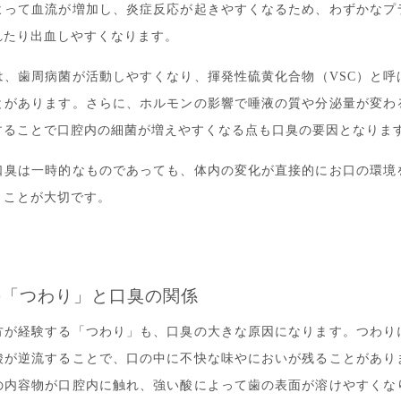
よって血流が増加し、炎症反応が起きやすくなるため、わずかなプ
れたり出血しやすくなります。
は、歯周病菌が活動しやすくなり、揮発性硫黄化合物（VSC）と呼
とがあります。さらに、ホルモンの影響で唾液の質や分泌量が変わ
することで口腔内の細菌が増えやすくなる点も口臭の要因となりま
口臭は一時的なものであっても、体内の変化が直接的にお口の環境
くことが大切です。
の「つわり」と口臭の関係
方が経験する「つわり」も、口臭の大きな原因になります。つわり
酸が逆流することで、口の中に不快な味やにおいが残ることがあり
の内容物が口腔内に触れ、強い酸によって歯の表面が溶けやすくな