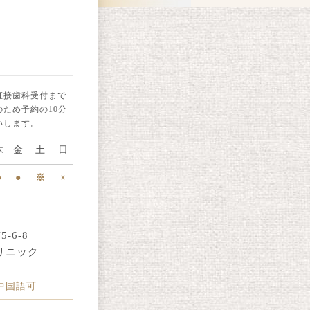
直接歯科受付まで
ため予約の10分
いします。
木
金
土
日
●
●
※
×
-6-8
リニック
・中国語可