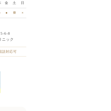
木
金
土
日
●
●
※
×
-6-8
リニック
中国語対応可