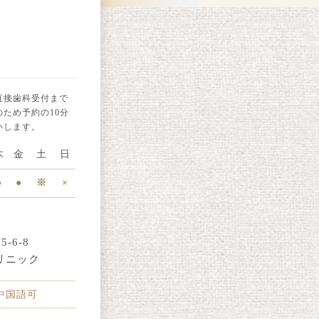
直接歯科受付まで
ため予約の10分
いします。
木
金
土
日
●
●
※
×
-6-8
リニック
・中国語可