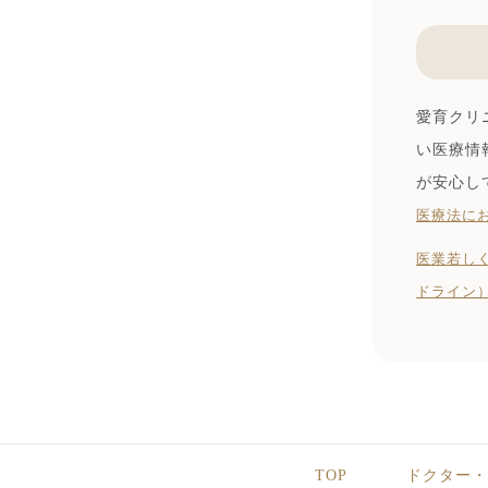
愛育クリ
い医療情
が安心し
医療法に
医業若し
ドライン
TOP
ドクター