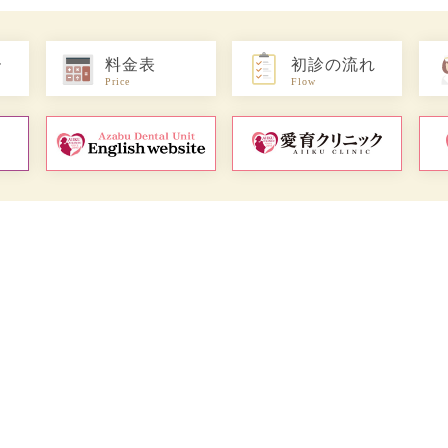
ー
料金表
初診の流れ
Price
Flow