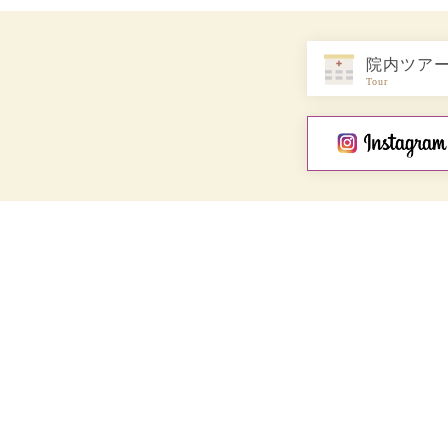
院内ツア
Tour