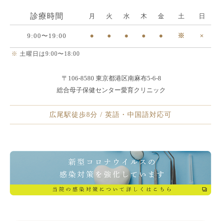
診療時間
月
火
水
木
金
土
日
9:00〜19:00
●
●
●
●
●
※
×
※
土曜日は9:00〜18:00
〒106-8580 東京都港区南麻布5-6-8
総合母子保健センター愛育クリニック
広尾駅徒歩8分 / 英語・中国語対応可