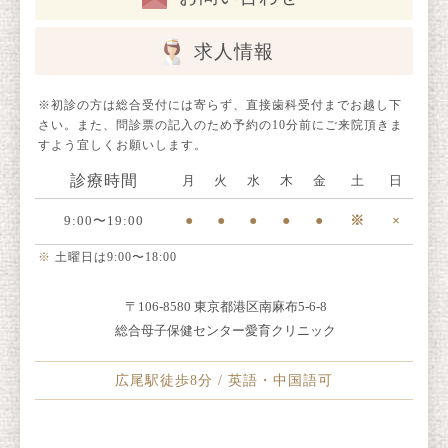
求人情報
※初診の方は総合受付には寄らず、直接歯科受付までお越し下
さい。また、問診票の記入のため予約の10分前にご来院頂きま
すよう宜しくお願いします。
診療時間
月
火
水
木
金
土
日
9:00〜19:00
●
●
●
●
●
※
×
※
土曜日は9:00〜18:00
〒106-8580 東京都港区南麻布5-6-8
総合母子保健センター愛育クリニック
広尾駅徒歩8分 / 英語・中国語可