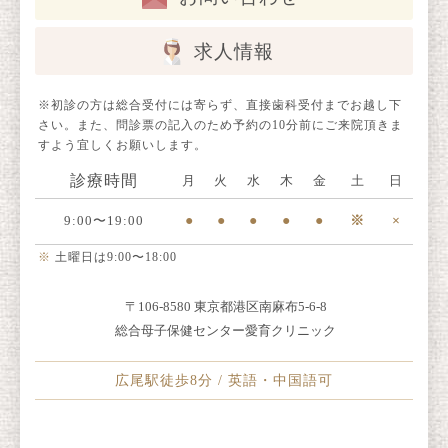
求人情報
※初診の方は総合受付には寄らず、直接歯科受付までお越し下
さい。また、問診票の記入のため予約の10分前にご来院頂きま
すよう宜しくお願いします。
診療時間
月
火
水
木
金
土
日
9:00〜19:00
●
●
●
●
●
※
×
※
土曜日は9:00〜18:00
〒106-8580 東京都港区南麻布5-6-8
総合母子保健センター愛育クリニック
広尾駅徒歩8分 / 英語・中国語可