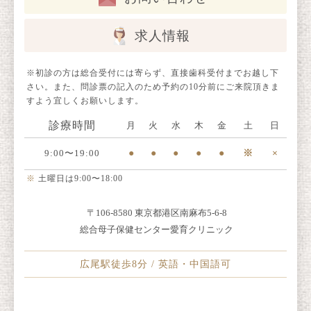
求人情報
※初診の方は総合受付には寄らず、直接歯科受付までお越し下
さい。また、問診票の記入のため予約の10分前にご来院頂きま
すよう宜しくお願いします。
診療時間
月
火
水
木
金
土
日
9:00〜19:00
●
●
●
●
●
※
×
※
土曜日は9:00〜18:00
〒106-8580 東京都港区南麻布5-6-8
総合母子保健センター愛育クリニック
広尾駅徒歩8分 / 英語・中国語可